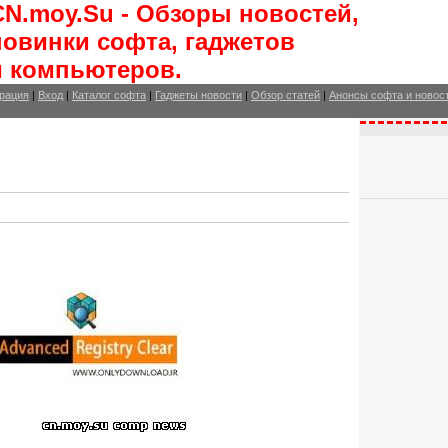
CN.moy.Su - Обзоры новостей,
новинки софта, гаджетов
и компьютеров.
рация
|
Вход
|
Каталог софта
|
Гаджеты новости
|
Обзор статей
|
Анонсы софта и новос