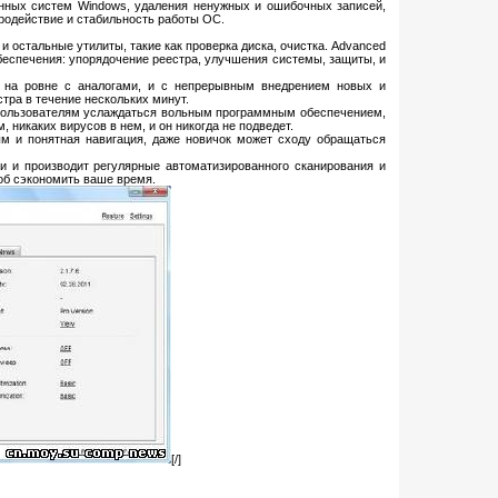
ионных систем Windows, удаления ненужных и ошибочных записей,
родействие и стабильность работы ОС.
 и остальные утилиты, такие как проверка диска, очистка. Advanced
обеспечения: упорядочение реестра, улучшения системы, защиты, и
я на ровне с аналогами, и с непрерывным внедрением новых и
стра в течение нескольких минут.
ть пользователям услаждаться вольным программным обеспечением,
 никаких вирусов в нем, и он никогда не подведет.
м и понятная навигация, даже новичок может сходу обращаться
и и производит регулярные автоматизированного сканирования и
об сэкономить ваше время.
[/]