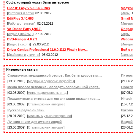
Софт, который может быть интересен
Hide IP Easy V 5.1.5.6 + Rus
Маджон
[
Интернет и сети
] 02.03.2012
[
Игры
] 
EditPlus 3.40.683
Gmail No
[
Работа с текстом
] 02.03.2012
[
Интерн
VA-Dance Party (2012)
Операци
[
Аудио ( файлы )
] 27.02.2012
[
Игры
] 
DVD-Ranger 4.0.2.3
Webcam
[
Видео ( софт )
] 29.03.2012
[
Интерн
Driver Genius Professional 11.0.0.1112 Final + New...
Бой с 
[
Драйверы и утилиты
] 05.03.2012
[
Фильм
Интересные статьи
Справочник медицинской сестры. Как быть здоровым. ...
Питерс
[13.08.2010] [
Медицина здоровье медсайты
]
[21.06.2
Мечта любого человека - обладать современной кварт...
Обрезк
[03.08.2009] [
Авто, недвижимость и т.д.
]
[07.05.2
Праздничные агентства для организации праздников, ...
Hi-tec
[03.08.2009] [
Статьи разных авторов
]
[15.07.2
Русское радио онлайн
Руково
[29.01.2010] [
Фильмы музыка интересное
]
[25.12.2
Лучшие книги для лучших людей
Бездей
[23.06.2009] [
Статьи разных авторов
]
[28.06.2