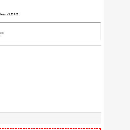
ar v2.2.4.2 :
com
t