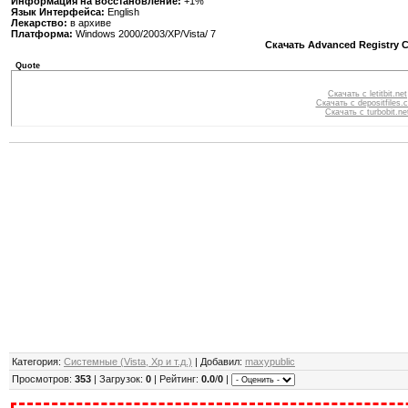
Информация на восстановление:
+1%
Язык Интерфейса:
English
Лекарство:
в архиве
Платформа:
Windows 2000/2003/XP/Vista/ 7
Cкачать Advanced Registry Cle
Quote
Скачать с letitbit.net
Скачать с depositfiles.
Скачать с turbobit.ne
Категория:
Системные (Vista, Xp и т.д.)
| Добавил:
maxypublic
Просмотров:
353
| Загрузок:
0
| Рейтинг:
0.0
/
0
|