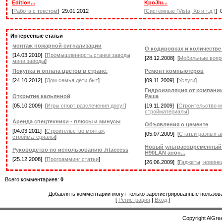
Edition...
KpoJIu...
[
Работа с текстом
] 29.01.2012
[
Системные (Vista, Xp и т.д.)
] 
Интересные статьи
монтаж пожарной сигнализации
О кодировках и количестве
[14.03.2010] [
Промышленность станки заводы
[28.12.2008] [
Мобильные вопр
мини заводы
]
Покупка и оплата цветов в стране.
Ремонт компьютеров
[24.10.2012] [
Дом семья дети быт
]
[09.11.2009] [
Услуги
]
Гидроизоляция от компани
Открытие кальянной
Раша
[05.10.2009] [
Игры спорт разслечения досуг
]
[19.11.2009] [
Строительство 
стройматериалы
]
Аренда спецтехники - плюсы и минусы
Объявления о цементе
[04.03.2011] [
Строительство монтаж
[05.07.2009] [
Статьи разных а
стройматериалы
]
Новый ультрасовременный 
Руководство по использованию .htaccess
H90LAN анон...
[25.12.2008] [
Программинг статьи
]
[26.06.2009] [
Гаджеты, новинк
Всего комментариев:
0
Добавлять комментарии могут только зарегистрированные пользов
[
Регистрация
|
Вход
]
Copyright AlGre