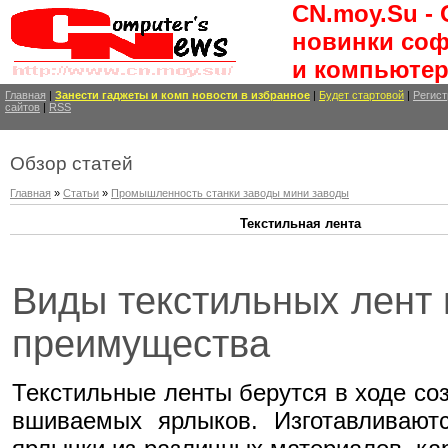
CN.moy.Su -
новинки соф
и компьютер
Главная
|
Занести
гаджеты и комп новости
в избранное
|
Будет стартовой
|
Регист
сайтов
|
RSS
Обзор статей
Главная
»
Статьи
»
Промышленность станки заводы мини заводы
Текстильная лента
Виды текстильных лент 
преимущества
Текстильные ленты берутся в ходе со
вшиваемых ярлыков. Изготавливают