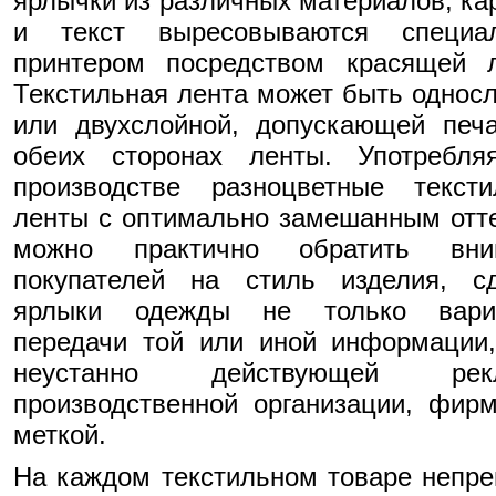
ярлычки из различных материалов, ка
и текст выресовываются специа
принтером посредством красящей л
Текстильная лента может быть однос
или двухслойной, допускающей печ
обеих сторонах ленты. Употребля
производстве разноцветные тексти
ленты с оптимально замешанным отт
можно практично обратить вни
покупателей на стиль изделия, сд
ярлыки одежды не только вари
передачи той или иной информации
неустанно действующей рекл
производственной организации, фир
меткой.
На каждом текстильном товаре непр