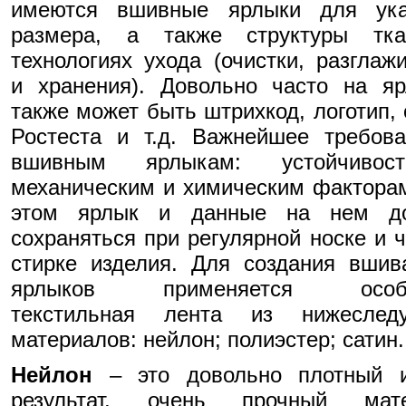
имеются вшивные ярлыки для ука
размера, а также структуры тк
технологиях ухода (очистки, разглаж
и хранения). Довольно часто на я
также может быть штрихкод, логотип, 
Ростеста и т.д. Важнейшее требов
вшивным ярлыкам: устойчиво
механическим и химическим фактора
этом ярлык и данные на нем д
сохраняться при регулярной носке и ч
стирке изделия. Для создания вши
ярлыков применяется особе
текстильная лента из нижеслед
материалов: нейлон; полиэстер; сатин.
Нейлон
– это довольно плотный и
результат, очень прочный мате