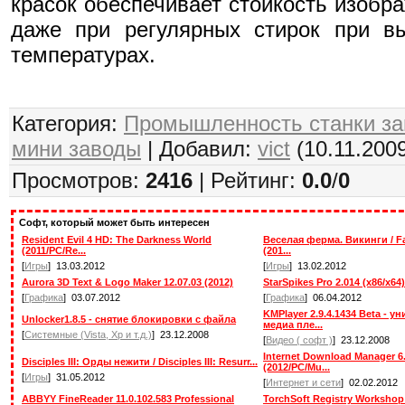
красок обеспечивает стойкость изобр
даже при регулярных стирок при в
температурах.
Категория:
Промышленность станки з
мини заводы
| Добавил:
vict
(10.11.200
Просмотров:
2416
| Рейтинг:
0.0
/
0
Софт, который может быть интересен
Resident Evil 4 HD: The Darkness World
Веселая ферма. Викинги / Fa
(2011/PC/Re...
(201...
[
Игры
] 13.03.2012
[
Игры
] 13.02.2012
Aurora 3D Text & Logo Maker 12.07.03 (2012)
StarSpikes Pro 2.014 (x86/x64)
[
Графика
] 03.07.2012
[
Графика
] 06.04.2012
KMPlayer 2.9.4.1434 Beta - 
Unlocker1.8.5 - снятие блокировки с файла
медиа пле...
[
Системные (Vista, Xp и т.д.)
] 23.12.2008
[
Видео ( софт )
] 23.12.2008
Internet Download Manager 6.
Disciples III: Орды нежити / Disciples III: Resurr...
(2012/PC/Mu...
[
Игры
] 31.05.2012
[
Интернет и сети
] 02.02.2012
ABBYY FineReader 11.0.102.583 Professional
TorchSoft Registry Workshop 