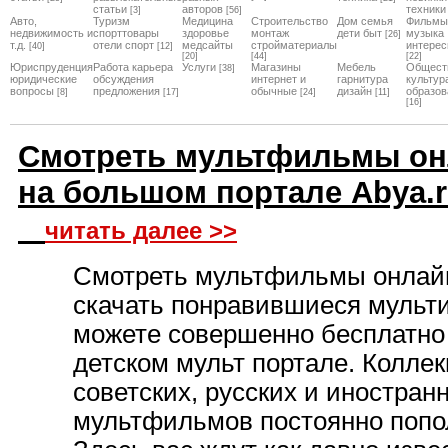
статьи
авторов
техники
[3]
[56]
Авто,
Туризм
Медицина
Строительство
Дом семья
Фильмы
недвижимость и
спорттовары
здоровье
монтаж
дети быт
музыка
[26]
т.д.
отели спорт
медсайты
стройматериалы
интерес
[40]
[12]
[20]
[44]
[22]
Юриспруденция
Работа карьера
Услуги
Магазины
Мебель
Общест
[38]
юридические
обсуждения
интернет и
гарнитура
культур
вопросы
предложения
обычные
дизайн
образов
[8]
[17]
[24]
[11]
[16]
Смотреть мультфильмы он
на большом портале Abya.
читать далее >>
Смотреть мультфильмы онлай
скачать понравившиеся мульт
можете совершенно бесплатно
детском мульт портале. Колле
советских, русских и иностран
мультфильмов постоянно попо