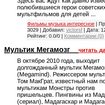
Здесь вас ждут как давно изве
полюбившиеся герои советски
мультфильмов для детей ...
Фильмы музыка интересное
| П
3029 | Добавил:
victorsf
| Дата:
1
Рейтинг: 0.0/0 |
Комментарии (0)
Мультик Мегамозг
читать д
В октябре 2010 года, выходит
долгожданный мультик Мегамо
(Megamind). Режиссером мульт
Том МакГрат, известный нам п
мультикам Монстры против
пришельцев. Пингвины из Мад
(сериал), Мадагаскар и Мадага