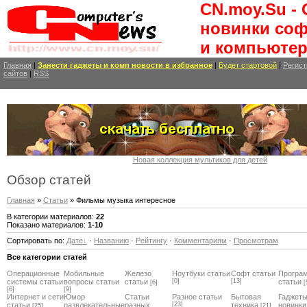
CN.moy.Su -
новинки соф
и компьютер
Главная
|
Занести
гаджеты и комп новости
в избранное
|
Будет стартовой
|
Регист
сайтов
|
RSS
Новая коллекция мультиков для детей
Обзор статей
Главная
»
Статьи
» Фильмы музыка интересное
В категории материалов:
22
Показано материалов:
1-10
Сортировать по:
Дате
·
Названию
·
Рейтингу
·
Комментариям
·
Просмотрам
Все категории статей
Операционные
Мобильные
Железо
Ноутбуки статьи
Софт статьи
Програ
системы статьи
вопросы статьи
статьи
[0]
[13]
статьи
[6]
[
[6]
[9]
Интернет и сети
Юмор
Статьи
Разное статьи
Бытовая
Гаджеты
статьи
развлекательные
разных
[23]
техника
новинки
[25]
[21]