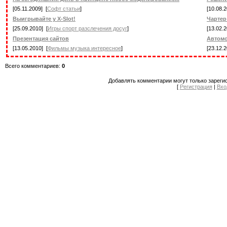
[05.11.2009] [
Софт статьи
]
[10.08.2
Выигрывайте у X-Slot!
Чартер
[25.09.2010] [
Игры спорт разслечения досуг
]
[13.02.2
Презентация сайтов
Автомо
[13.05.2010] [
Фильмы музыка интересное
]
[23.12.2
Всего комментариев:
0
Добавлять комментарии могут только зареги
[
Регистрация
|
Вхо