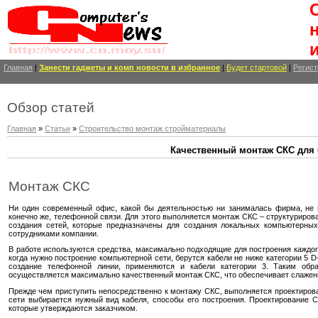
Главная
|
Занести
гаджеты и комп новости
в избранное
|
Будет стартовой
|
Регист
Обзор статей
Главная
»
Статьи
»
Строительство монтаж стройматериалы
Качественный монтаж СКС для
Монтаж СКС
Ни один современный офис, какой бы деятельностью ни занималась фирма, не 
конечно же, телефонной связи. Для этого выполняется монтаж СКС – структуриро
создания сетей, которые предназначены для создания локальных компьютерны
сотрудниками компании.
В работе используются средства, максимально подходящие для построения каждого 
когда нужно построение компьютерной сети, берутся кабели не ниже категории 5 D-
создание телефонной линии, применяются и кабели категории 3. Таким обра
осуществляется максимально качественный монтаж СКС, что обеспечивает слажен
Прежде чем приступить непосредственно к монтажу СКС, выполняется проектиров
сети выбирается нужный вид кабеля, способы его построения. Проектирование 
которые утверждаются заказчиком.