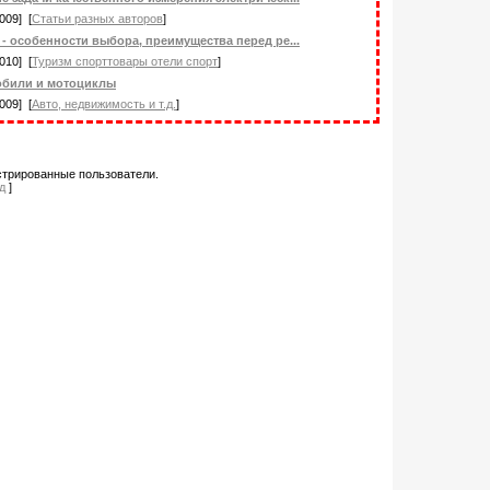
009] [
Статьи разных авторов
]
 - особенности выбора, преимущества перед ре...
010] [
Туризм спорттовары отели спорт
]
били и мотоциклы
009] [
Авто, недвижимость и т.д.
]
стрированные пользователи.
д
]