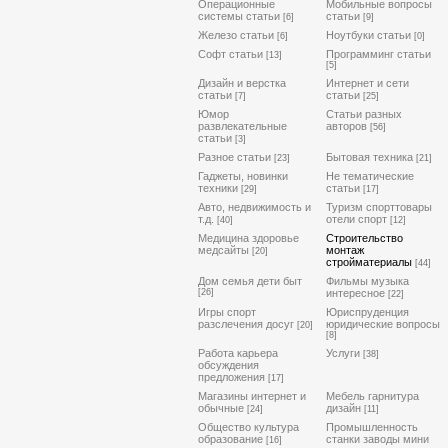
Операционные
Мобильные вопросы
системы статьи
статьи
[6]
[9]
Железо статьи
Ноутбуки статьи
[6]
[0]
Софт статьи
Программинг статьи
[13]
[5]
Дизайн и верстка
Интернет и сети
статьи
статьи
[7]
[25]
Юмор
Статьи разных
развлекательные
авторов
[56]
статьи
[3]
Разное статьи
Бытовая техника
[23]
[21]
Гаджеты, новинки
Не тематические
техники
статьи
[29]
[17]
Авто, недвижимость и
Туризм спорттовары
т.д.
отели спорт
[40]
[12]
Медицина здоровье
Строительство
медсайты
монтаж
[20]
стройматериалы
[44]
Дом семья дети быт
Фильмы музыка
[26]
интересное
[22]
Игры спорт
Юриспруденция
разслечения досуг
юридические вопросы
[20]
[8]
Работа карьера
Услуги
[38]
обсуждения
предложения
[17]
Магазины интернет и
Мебель гарнитура
обычные
дизайн
[24]
[11]
Общество культура
Промышленность
образование
станки заводы мини
[16]