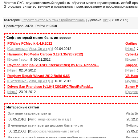
Монтаж СКС, осуществляемый подобным образом может гарантировать любой орган
Это создается качественным и правильным проектированием и профессиональным
Категория:
Строительство монтаж стройматериалы
| Добавил:
vict
(08.08.2009)
Просмотров:
2470
| Рейтинг:
0.0
/
0
Софт, который может быть интересен
PGWare PCMedik 6.4.9.2012
Gatling
[
Системные (Vista, Xp и т.д.)
] 09.04.2012
[
Игры
] 
Harmonic ProMedia Carbon 3.19.1.35728 (2012)
CyberLi
[
Видео ( софт )
] 05.01.2012
[
Видео (
Rayman Origins (2012/PC/RePack/Rus) by R.G. Repack...
Jagged 
[
Игры
] 02.04.2012
[
Игры
] 
Registry Repair Wizard 2012 Build 6.65
VA-Нак
[
Системные (Vista, Xp и т.д.)
] 16.01.2012
[
Аудио 
Driver: San Francisco [v1.04] (2011/PC/Rus/RePack)...
Zoner P
[
Игры
] 23.01.2012
[
График
Интересные статьи
Элитные квартиры центр
Vista Б
[05.05.2010] [
Авто, недвижимость и т.д.
]
[28.12.2
В человеке все и всегда должно быть чисто
Публиц
[30.12.2008] [
Юмор развлекательные статьи
]
[29.05.2
На сегодняшний день в принципе любое моделирование...
Решени