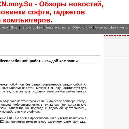
CN.moy.Su - Обзоры новостей,
новинки софта, гаджетов
и компьютеров.
рация
|
Вход
|
Каталог софта
|
Гаджеты новости
|
Обзор статей
|
Анонсы софта и новос
 бесперебойной работы каждой компании
может обойтись без связи компьютеров между собой и,
ванных кабельных сетей. Монтаж СКС осуществляется для
х сетей, или же для создания телефонной линии между
отдельно взятого типа сети. В качестве примера, тогда,
класса, либо оптоволокно; в тех же случаях, когда нужно
зом, ответственно подходя к подобной деятельности,
ную работу всякого офиса.
ание СКС. Во время проектирования с учетом назначения
СКС выполняется вместе с составлением схем монтажа,