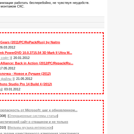
изации работать бесперебойно, не чувствуя неудобств.
 монтажом СКС.
 Gears (2011/PC/RePack/Rus) by Naitro
26.03.2012
nk PowerDVD 10.0.3715.54 3D Mark II Ultra M...
 софт )
] 20.01.2012
Alliance: Back in Action (2012/PC/Repack/Ru...
17.05.2012
олочка - Новое и Лучшее (2012)
( файлы )
] 21.05.2012
hoto Studio Pro 14 Build 4 (2012)
а
] 03.01.2012
езопасность от Microsoft: шаг к обновленном...
008] [
Операционные системы статьи
]
истический сайт о страшном и не только
010] [
Фильмы музыка интересное
]
е задачи качественного измерения электрическ...