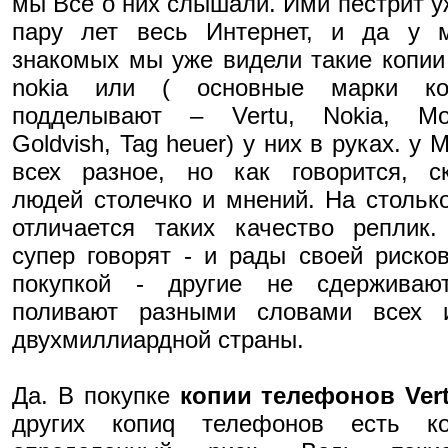
мы Все о них слышали. Ими пестрит у
пару лет весь Интернет, и да у м
знакомых мы уже видели такие копии
nokia или ( основные марки ко
подделывают – Vertu, Nokia, Mob
Goldvish, Tag heuer) у них в руках. у 
всех разное, но как говорится, с
людей столечко и мнений. На стольк
отличается таких качество реплик
супер говорят - и рады своей риско
покупкой - другие не сдерживаю
поливают разными словами всех 
двухмиллиардной страны.
Да. В покупке
копии телефонов Ver
других копиq телефонов есть ко