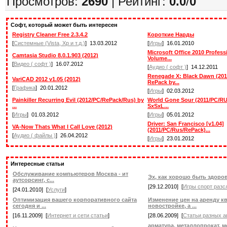
Просмотров:
2690
| Рейтинг:
0.0
/
0
Софт, который может быть интересен
Registry Cleaner Free 2.3.4.2
Короткие Нарды
[
Системные (Vista, Xp и т.д.)
] 13.03.2012
[
Игры
] 16.01.2010
Microsoft Office 2010 Profess
Camtasia Studio 8.0.1.903 (2012)
Volume...
[
Видео ( софт )
] 16.07.2012
[
Аудио ( софт )
] 14.12.2011
Renegade X: Black Dawn (20
VariCAD 2012 v1.05 (2012)
RePack by...
[
Графика
] 20.01.2012
[
Игры
] 02.03.2012
Painkiller Recurring Evil (2012/PC/RePack/Rus) by
World Gone Sour (2011/PC/R
...
SxSxL...
[
Игры
] 01.03.2012
[
Игры
] 05.01.2012
Driver: San Francisco [v1.04]
VA-Now Thats What I Call Love (2012)
(2011/PC/Rus/RePack)...
[
Аудио ( файлы )
] 26.04.2012
[
Игры
] 23.01.2012
Интересные статьи
Обслуживание компьютеров Москва - ит
Эх, как хорошо быть здор
аутсорсинг, с...
[29.12.2010] [
Игры спорт разс
[24.01.2010] [
Услуги
]
Оптимизация вашего корпоративного сайта
Изменение цен на аренду к
сегодня и ...
новостройке, а ...
[16.11.2009] [
Интернет и сети статьи
]
[28.06.2009] [
Статьи разных а
арматура, металлопрокат, м