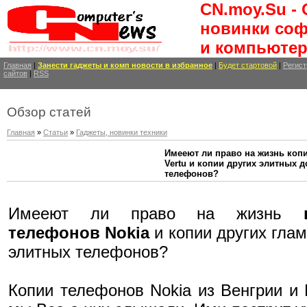
CN.moy.Su -
новинки соф
и компьютер
Главная
|
Занести
гаджеты и комп новости
в избранное
|
Будет стартовой
|
Регист
сайтов
|
RSS
Обзор статей
Главная
»
Статьи
»
Гаджеты, новинки техники
Имееют ли право на жизнь коп
Vertu и копии других элитных д
телефонов?
Имееют ли право на жизнь
телефонов Nokia
и копии других гла
элитных телефонов?
Копии телефонов Nokia из Венгрии и 