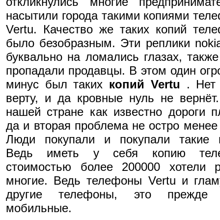
откликнулись многие предпринимат
насытили города такими копиями тел
Vertu. Качество же таких копий тел
было безобразным. Эти реплики noki
буквально на ломались глазах, также
пропадали продавцы. В этом один ог
минус был таких
копий Vertu
. Нет 
верту, и да кровные нуль не вернёт
нашей стране как известно дороги п
да и вторая проблема не остро менее 
Люди покупали и покупали такие к
Ведь иметь у себя копию тел
стоимостью более 200000 хотели р
многие. Ведь телефоны Vertu и гла
другие телефоны, это прежде 
мобильные.