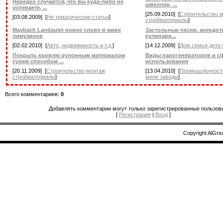
Нередко случается, что вы куда-либо не
швеллер, ...
успеваете, ...
[25.09.2010] [
Строительство 
[03.08.2009] [
Не тематические статьи
]
стройматериалы
]
Maybach Landaulet новое слово в мире
Застольные песни, анекдоты
лимузинов
кулинарн...
[02.02.2010] [
Авто, недвижимость и т.д.
]
[14.12.2009] [
Дом семья дети 
Покрыть кровлю рулонным материалом
Виды парогенераторов и с
сухим способом ...
использования
[20.11.2009] [
Строительство монтаж
[13.04.2010] [
Промышленность
стройматериалы
]
мини заводы
]
Всего комментариев:
0
Добавлять комментарии могут только зарегистрированные пользов
[
Регистрация
|
Вход
]
Copyright AlGre