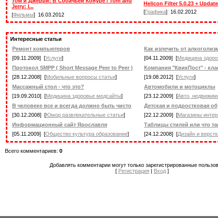
Том и Джерри: В Собачьей Конуре / Tom and
Helicon Filter 5.0.23 + Update 
Jerry: I...
[
Графика
] 16.02.2012
[
Фильмы
] 16.03.2012
Интересные статьи
Ремонт компьютеров
Как излечить от алкоголиз
[09.11.2009] [
Услуги
]
[04.11.2009] [
Медицина здоро
Протокол SMPP ( Short Message Peer to Peer )
Компания "КвикПост" - клас
[28.12.2008] [
Мобильные вопросы статьи
]
[19.08.2012] [
Услуги
]
Массажный стол - что это?
Автомобили и мотоциклы
[19.09.2010] [
Медицина здоровье медсайты
]
[23.12.2009] [
Авто, недвижимо
В человеке все и всегда должно быть чисто
Детская и подростковая о
[30.12.2008] [
Юмор развлекательные статьи
]
[22.12.2009] [
Магазины интер
Информационный сайт Ярославля
Таблицы стилей или что та
[05.11.2009] [
Общество культура образование
]
[24.12.2008] [
Дизайн и верстк
Всего комментариев:
0
Добавлять комментарии могут только зарегистрированные пользов
[
Регистрация
|
Вход
]