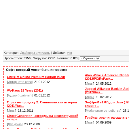
Категория:
Драйверы и утилиты
| Добавил:
vict
Просмотров:
3156
| Загрузок:
2217
| Рейтинг:
0.0
/
0
|
Софт, который может быть интересен
Alan Wake's American Night
ChrisTV Online Premium Edition v6.90
(2012/PC/RePack...
[
Интернет и сети
] 21.01.2012
[
Игры
] 24.05.2012
Jagged Alliance: Back in Acti
VA-Kaos 19 Years (2011)
(2012/Rus...
[
Аудио ( файлы )
] 01.01.2012
[
Игры
] 15.02.2012
Страх на продажу 2: Санвилльская история
Sm@peR v1.07j для Java (J2
(2011/Rus...
клиент ...
[
Игры
] 13.12.2011
[
Мобильные устройства
] 23.
ChordGenerator - аккорды на шестиструнной
Грибная эра - игра скачать
гитаре
[
Игры
] 04.09.2009
[
Для дома
] 23.12.2008