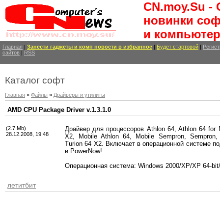
CN.moy.Su -
новинки соф
и компьютер
Главная
|
Занести
гаджеты и комп новости
в избранное
|
Будет стартовой
|
Регист
сайтов
|
RSS
Каталог софт
Главная
»
Файлы
»
Драйверы и утилиты
AMD CPU Package Driver v.1.3.1.0
(2.7 Mb)
Драйвер для процессоров Athlon 64, Athlon 64 for 
28.12.2008, 19:48
X2, Mobile Athlon 64, Mobile Sempron, Sempron, 
Turion 64 X2. Включает в операционной системе по
и PowerNow!
Операционная система: Windows 2000/XP/XP 64-bit/
летитбит