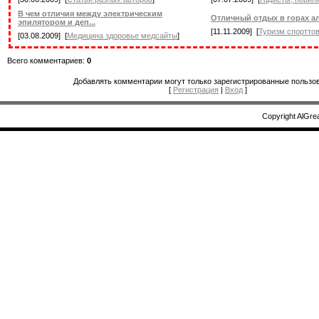
В чем отличия между электрическим
Отличный отдых в горах а
эпилятором и деп...
[11.11.2009] [
Туризм спорттов
[03.08.2009] [
Медицина здоровье медсайты
]
Всего комментариев:
0
Добавлять комментарии могут только зарегистрированные пользов
[
Регистрация
|
Вход
]
Copyright AlGre