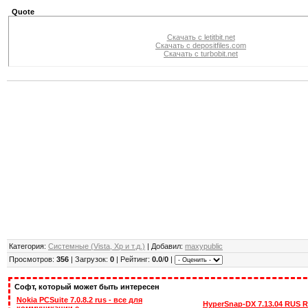
Quote
Скачать с letitbit.net
Скачать с depositfiles.com
Скачать с turbobit.net
Категория:
Системные (Vista, Xp и т.д.)
| Добавил:
maxypublic
Просмотров:
356
| Загрузок:
0
| Рейтинг:
0.0
/
0
|
Софт, который может быть интересен
Nokia PCSuite 7.0.8.2 rus - все для
HyperSnap-DX 7.13.04 RUS 
коммуникации с...