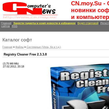
CN.moy.Su -
новинки соф
и компьютер
Главная
|
Занести
гаджеты и комп новости
в избранное
|
Будет стартовой
|
Регист
сайтов
|
RSS
Каталог софт
Главная
»
Файлы
»
Системные (Vista, Xp и т.д.)
Registry Cleaner Free 2.3.3.8
(3,75 Мб Mb)
27.02.2012, 20:18