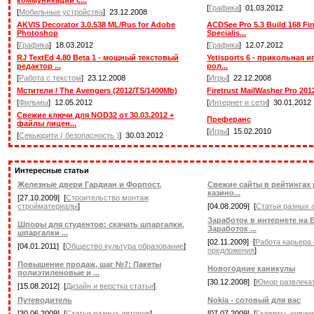
[
Графика
] 01.03.2012
[
Мобильные устройства
] 23.12.2008
AKVIS Decorator 3.0.538 ML/Rus for Adobe
ACDSee Pro 5.3 Build 168 Fi
Photoshop
Specialis...
[
Графика
] 18.03.2012
[
Графика
] 12.07.2012
RJ TextEd 4.80 Beta 1 - мощный текстовый
Yetisports 6 - прикольная и
редактор ...
рол...
[
Работа с текстом
] 23.12.2008
[
Игры
] 22.12.2008
Мстители / The Avengers (2012/TS/1400Mb)
Firetrust MailWasher Pro 2012
[
Фильмы
] 12.05.2012
[
Интернет и сети
] 30.01.2012
Свежие ключи для NOD32 от 30.03.2012 +
Преферанс
файлы лицен...
[
Игры
] 15.02.2010
[
Секьюрити ( безопасность )
] 30.03.2012
Интересные статьи
Железные двери Гардиан и Форпост.
Свежие сайты в рейтингах 
казино...
[27.10.2009] [
Строительство монтаж
стройматериалы
]
[04.08.2009] [
Статьи разных 
Заработок в интернете на E
Шпоры для студентов: скачать шпаргалки,
Заработок ...
шпаргалки ...
[02.11.2009] [
Работа карьера
[04.01.2011] [
Общество культура образование
]
предложения
]
Повышение продаж, шаг №7: Пакеты
Новогодние каникулы
полиэтиленовые и ...
[30.12.2008] [
Юмор развлекат
[15.08.2012] [
Дизайн и верстка статьи
]
Путеводитель
Nokia - сотовый для вас
[30.06.2009] [
Статьи разных авторов
]
[07.07.2009] [
Гаджеты, новин