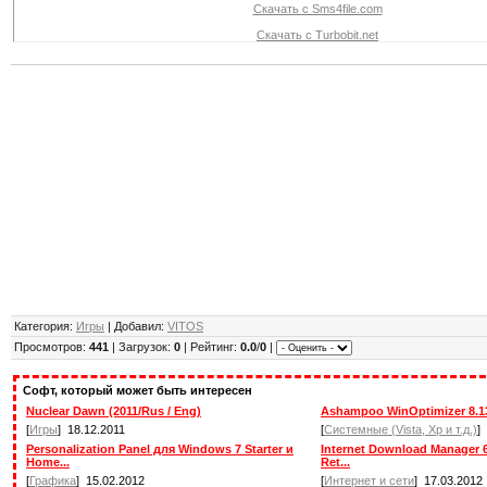
Скачать с Sms4file.com
Скачать с Turbobit.net
Категория:
Игры
| Добавил:
VITOS
Просмотров:
441
| Загрузок:
0
| Рейтинг:
0.0
/
0
|
Софт, который может быть интересен
Nuclear Dawn (2011/Rus / Eng)
Ashampoo WinOptimizer 8.13
[
Игры
] 18.12.2011
[
Системные (Vista, Xp и т.д.)
]
Personalization Panel для Windows 7 Starter и
Internet Download Manager 6.
Home...
Ret...
[
Графика
] 15.02.2012
[
Интернет и сети
] 17.03.2012