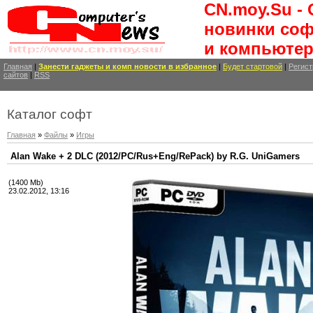
CN.moy.Su -
новинки соф
и компьютер
Главная
|
Занести
гаджеты и комп новости
в избранное
|
Будет стартовой
|
Регист
сайтов
|
RSS
Каталог софт
Главная
»
Файлы
»
Игры
Alan Wake + 2 DLC (2012/PC/Rus+Eng/RePack) by R.G. UniGamers
(1400 Mb)
23.02.2012, 13:16